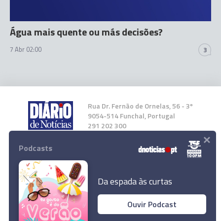
Água mais quente ou más decisões?
7 Abr 02:00
3
Rua Dr. Fernão de Ornelas, 56 - 3º
9054-514 Funchal, Portugal
291 202 300
×
Podcasts
Instale a nossa App
Da espada às curtas
Ouvir Podcast
© 2026 Empresa Diário de Notícias, Lda.