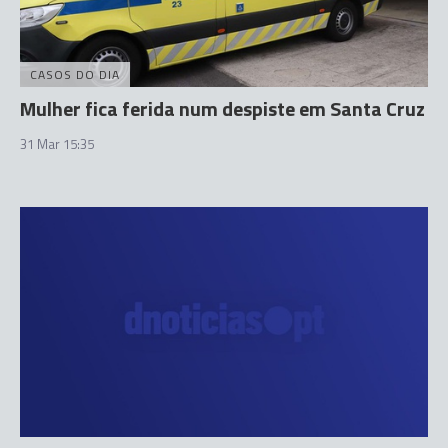
CASOS DO DIA
Mulher fica ferida num despiste em Santa Cruz
31 Mar 15:35