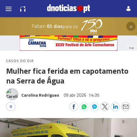
×
Faltam
65 dias
para os
PUB
CASOS DO DIA
Mulher fica ferida em capotamento
na Serra de Água
Carolina Rodrigues
09 abr 2026
14:35
0