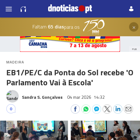
×
Faltam
65 dias
para os
PUB
MADEIRA
EB1/PE/C da Ponta do Sol recebe 'O
Parlamento Vai à Escola'
Sandra S. Gonçalves
04 mar 2026
14:32
0