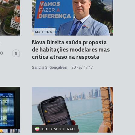
MADEIRA
Nova Direita saúda proposta
o
de habitações modelares mas
00
5
critica atraso na resposta
Sandra S. Gonçalves
20 Fev 17:17
GUERRA NO IRÃO