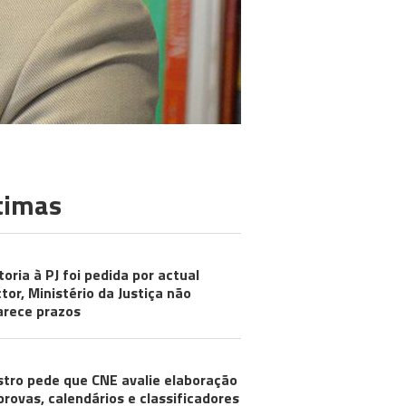
timas
toria à PJ foi pedida por actual
ctor, Ministério da Justiça não
arece prazos
stro pede que CNE avalie elaboração
provas, calendários e classificadores