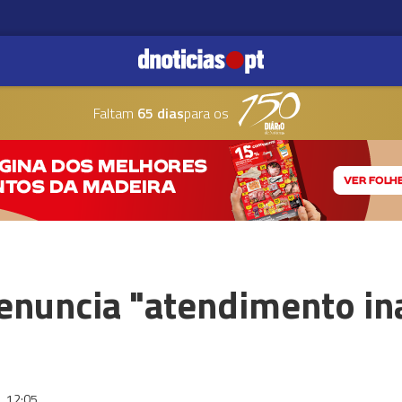
Faltam
65 dias
para os
denuncia "atendimento i
6
12:05