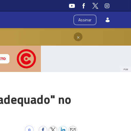
Assinar
×
PUB
nadequado" no
0