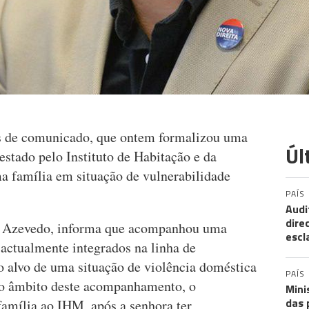
és de comunicado, que ontem formalizou uma
Úl
stado pelo Instituto de Habitação e da
 família em situação de vulnerabilidade
PAÍS
Audi
dire
lo Azevedo, informa que acompanhou uma
escl
, actualmente integrados na linha de
o alvo de uma situação de violência doméstica
PAÍS
No âmbito deste acompanhamento, o
Mini
das 
amília ao IHM, após a senhora ter