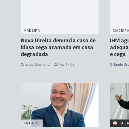
MADEIRA
MADEIR
Nova Direita denuncia caso de
IHM ag
idosa cega acamada em casa
adequa
degradada
e cega
Orlando Drumond
23 Fev 17:08
Orlando D
ARTIGOS
GUER