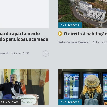
A
EXPLICADOR
uarda apartamento
O direito à habitaçã
do para idosa acamada
Sofia Carraca Teixeira
27 Fev 22:
rumond
23 Fev 17:48
1
RA NO IRÃO
EXPLICADOR