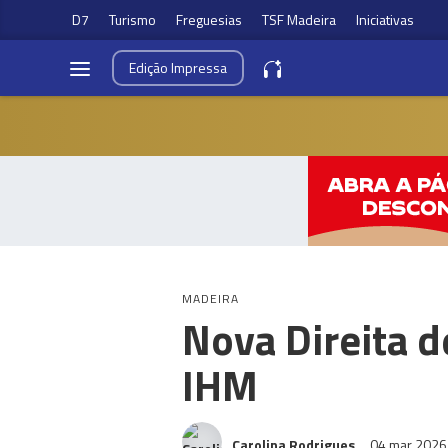
D7
Turismo
Freguesias
TSF Madeira
Iniciativas
Edição
Impressa
MADEIRA
Nova Direita 
IHM
Carolina Rodrigues
04 mar 202