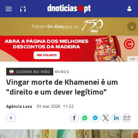
×
Faltam
64 dias
para os
PUB
GUERRA NO IRÃO
MUNDO
Vingar morte de Khamenei é um
"direito e um dever legítimo"
Agência Lusa
01 mar 2026
11:22
0