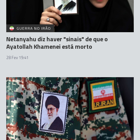
GUERRA NO IRÃO
Netanyahu diz haver "sinais" de que o
Ayatollah Khamenei está morto
28 Fev 19:41