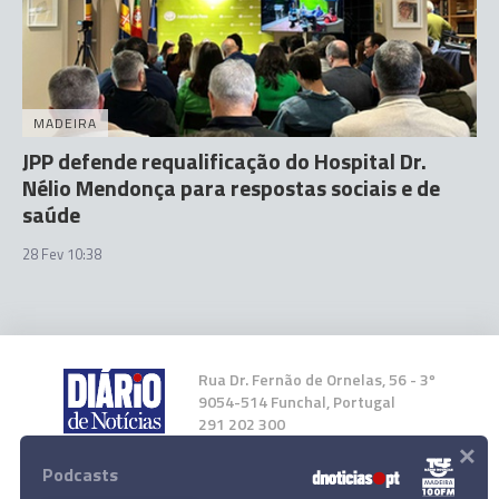
MADEIRA
JPP defende requalificação do Hospital Dr.
Nélio Mendonça para respostas sociais e de
saúde
28 Fev 10:38
Rua Dr. Fernão de Ornelas, 56 - 3º
9054-514 Funchal, Portugal
291 202 300
×
Podcasts
Instale a nossa App