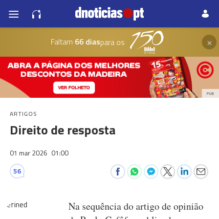
×
Faltam
66 dias
para os
PUB
ARTIGOS
Direito de resposta
01 mar 2026
01:00
56
ndefined
Na sequência do artigo de opinião