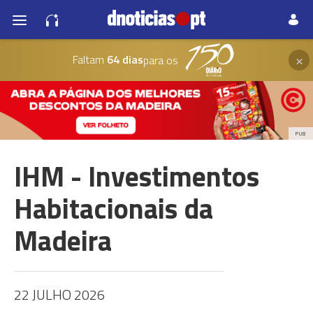
×
Faltam
64 dias
para os
PUB
IHM - Investimentos
Habitacionais da
Madeira
22 JULHO 2026