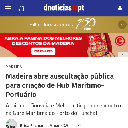
×
Faltam
66 dias
para os
PUB
MADEIRA
Madeira abre auscultação pública
para criação de Hub Marítimo-
Portuário
Almirante Gouveia e Melo participa em encontro
na Gare Marítima do Porto do Funchal
Erica Franco
29 mar 2026
11:36