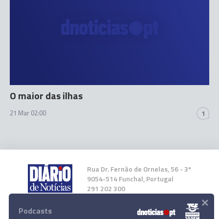
O maior das ilhas
21 Mar 02:00
1
Rua Dr. Fernão de Ornelas, 56 - 3º
9054-514 Funchal, Portugal
291 202 300
×
Podcasts
Instale a nossa App