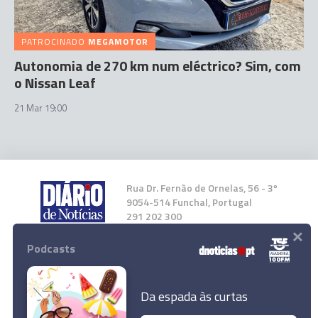
PATROCINADO
MEGAMOTOR
Autonomia de 270 km num eléctrico? Sim, com
o Nissan Leaf
21 Mar 19:00
Rua Dr. Fernão de Ornelas, 56 - 3º
9054-514 Funchal, Portugal
291 202 300
×
Podcasts
Instale a nossa App
Da espada às curtas