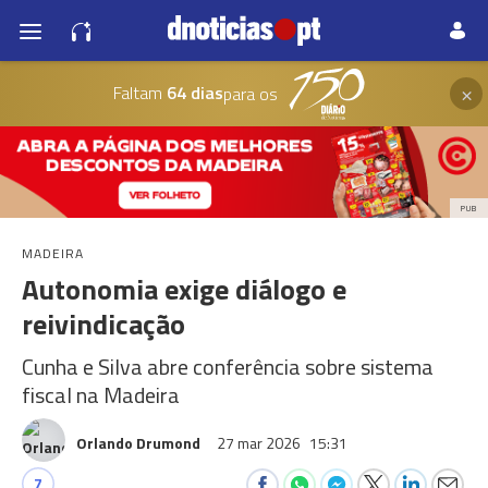
×
Faltam
64 dias
para os
PUB
MADEIRA
Autonomia exige diálogo e
reivindicação
Cunha e Silva abre conferência sobre sistema
fiscal na Madeira
Orlando Drumond
27 mar 2026
15:31
7