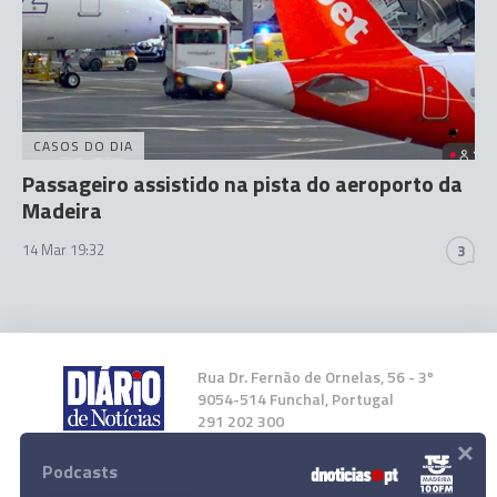
CASOS DO DIA
Passageiro assistido na pista do aeroporto da
Madeira
14 Mar 19:32
3
Rua Dr. Fernão de Ornelas, 56 - 3º
9054-514 Funchal, Portugal
291 202 300
×
Podcasts
Instale a nossa App