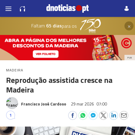
×
Faltam
65 dias
para os
PUB
MADEIRA
Reprodução assistida cresce na
Madeira
Francisco José Cardoso
29 mar 2026
07:00
1