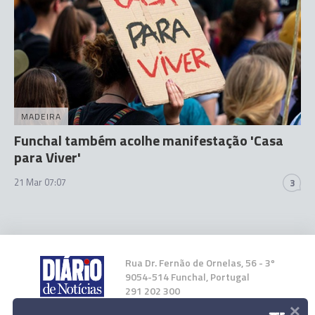
MADEIRA
Funchal também acolhe manifestação 'Casa
para Viver'
21 Mar 07:07
3
Rua Dr. Fernão de Ornelas, 56 - 3º
9054-514 Funchal, Portugal
291 202 300
×