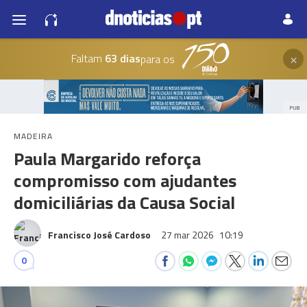
×
Faltam
63 dias
para os
PUB
MADEIRA
Paula Margarido reforça
compromisso com ajudantes
domiciliárias da Causa Social
Francisco José Cardoso
27 mar 2026
10:19
0