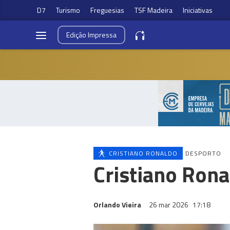
D7
Turismo
Freguesias
TSF Madeira
Iniciativas
Edição
Impressa
CRISTIANO RONALDO
DESPORTO
Cristiano Rona
Orlando Vieira
26 mar 2026
17:18