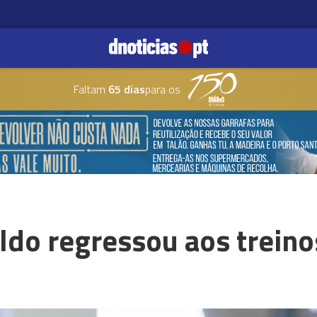
Faltam
65 dias
para os
ldo regressou aos treino