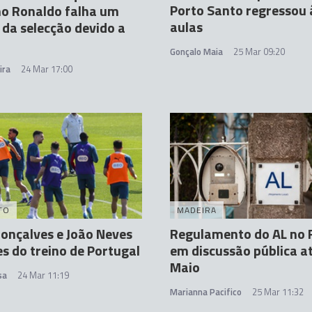
Porto Santo regressou 
no Ronaldo falha um
aulas
 da selecção devido a
Gonçalo Maia
25 Mar 09:20
ira
24 Mar 17:00
TO
MADEIRA
onçalves e João Neves
Regulamento do AL no 
s do treino de Portugal
em discussão pública a
Maio
sa
24 Mar 11:19
Marianna Pacifico
25 Mar 11:32