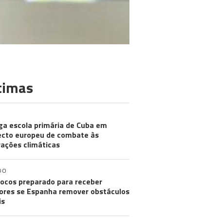
timas
ga escola primária de Cuba em
ecto europeu de combate às
rações climáticas
DO
ocos preparado para receber
res se Espanha remover obstáculos
is