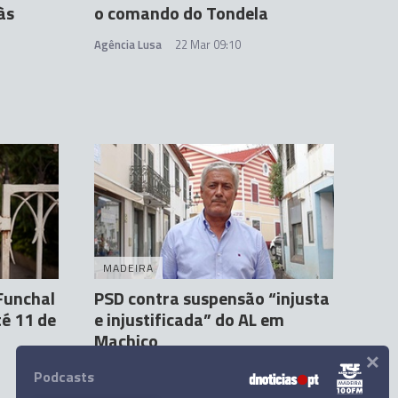
às
o comando do Tondela
Agência Lusa
22 Mar 09:10
MADEIRA
Funchal
PSD contra suspensão “injusta
té 11 de
e injustificada” do AL em
Machico
×
Marianna Pacifico
19 Mar 20:54
1
Podcasts