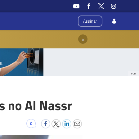
Assinar
×
PUB
s no Al Nassr
0