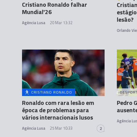
Cristiano Ronaldo falhar
Cristia
Mundial'26
estágio
lesão?
Agência Lusa
20 Mar 13:32
Orlando Vie
CRISTIANO RONALDO
DESPOR
Ronaldo com rara lesão em
Pedro G
época de problemas para
ausente
vários internacionais lusos
Agência Lu
Agência Lusa
25 Mar 10:33
2