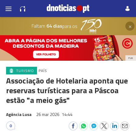
×
Faltam
64 dias
para os
PUB
TURISMO
PAÍS
Associação de Hotelaria aponta que
reservas turísticas para a Páscoa
estão "a meio gás"
Agência Lusa
26 mar 2026
14:44
0