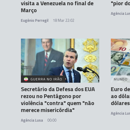
visita a Venezuela no final de
"pior d
Março
Agência Lu
Eugénio Perregil
18 Mar 22:02
GUERRA NO IRÃO
MUNDO
Secretário da Defesa dos EUA
Euro de
rezou no Pentágono por
ao dóla
violência "contra" quem "não
dólares
merece misericórdia"
Agência Lu
Agência Lusa
00:00