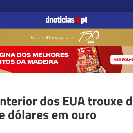
Faltam
63 dias
para os
Interior dos EUA trouxe 
e dólares em ouro