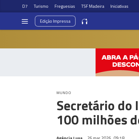
D7
Turismo
Freguesias
TSF Madeira
Iniciativas
Edição
Impressa
MUNDO
Secretário do 
100 milhões d
Agência Lusa
26 mar 2026
09:18