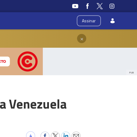
Assinar
×
PUB
da Venezuela
4