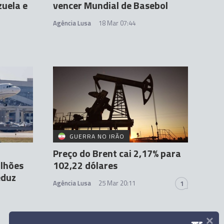
uela e
vencer Mundial de Basebol
Agência Lusa
18 Mar 07:44
GUERRA NO IRÃO
Preço do Brent cai 2,17% para
ilhões
102,22 dólares
eduz
Agência Lusa
25 Mar 20:11
1
×