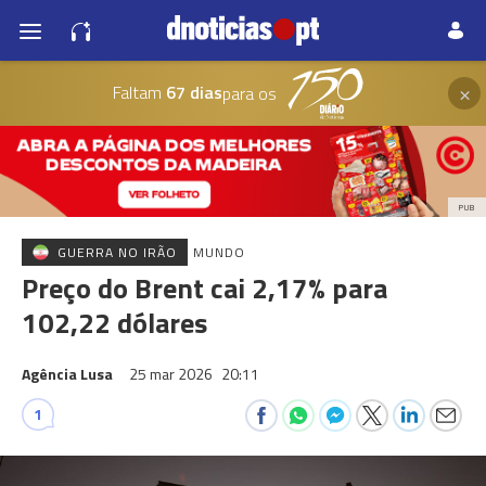
×
Faltam
67 dias
para os
PUB
GUERRA NO IRÃO
MUNDO
Preço do Brent cai 2,17% para
102,22 dólares
Agência Lusa
25 mar 2026
20:11
1