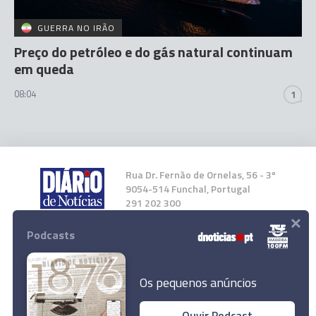
GUERRA NO IRÃO
Preço do petróleo e do gás natural continuam
em queda
08:04
1
Rua Dr. Fernão de Ornelas, 56 - 3º
9054-514 Funchal, Portugal
291 202 300
×
Podcasts
Instale a nossa App
Os pequenos anúncios
Ouvir Podcast