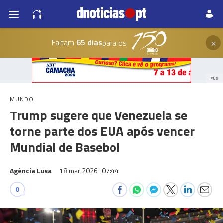
×
Faltam
65 dias
para os
PUB
MUNDO
Trump sugere que Venezuela se
torne parte dos EUA após vencer
Mundial de Basebol
Agência Lusa
18 mar 2026
07:44
0