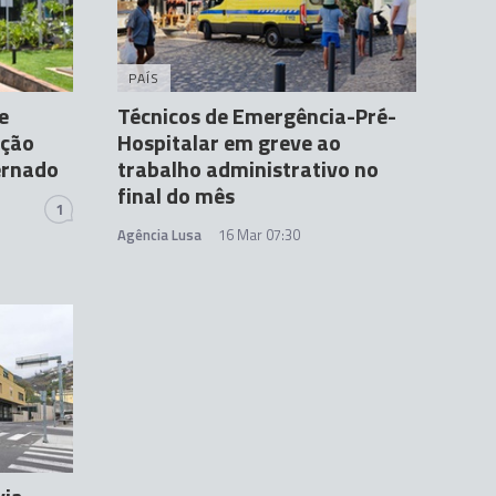
PAÍS
e
Técnicos de Emergência-Pré-
nção
Hospitalar em greve ao
ernado
trabalho administrativo no
final do mês
1
Agência Lusa
16 Mar 07:30