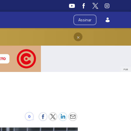
Assinar
×
PUB
0