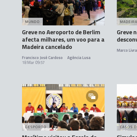
MUNDO
MADEIR
Greve no Aeroporto de Berlim
Greve n
afecta milhares, um voo para a
descon
Madeira cancelado
Marco Livr
Francisco José Cardoso
Agência Lusa
18 Mar 09:57
DESPORTO
CASOS D