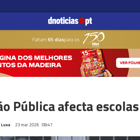
Faltam
65 dias
para os
o Pública afecta escolas
 Lusa
23 mar 2026
08:47