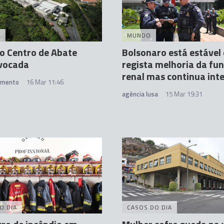
A
MUNDO
o Centro de Abate
Bolsonaro está estável 
vocada
regista melhoria da fu
renal mas continua int
amento
16 Mar 11:46
agência lusa
15 Mar 19:31
O DIA
CASOS DO DIA