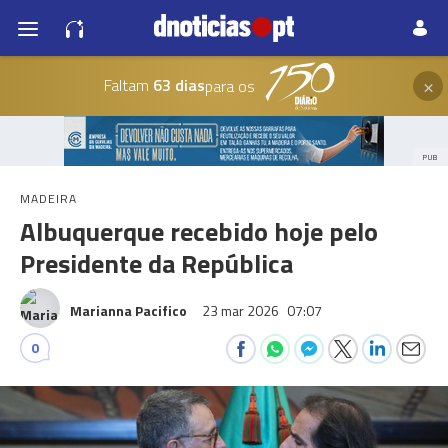
×
Faltam
63 dias
para os
PUB
MADEIRA
Albuquerque recebido hoje pelo
Presidente da República
Marianna Pacifico
23 mar 2026
07:07
0