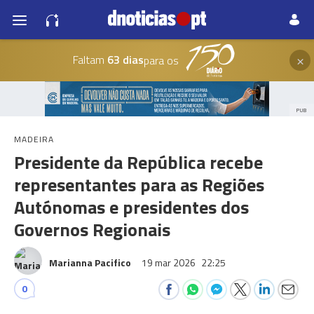
×
Faltam
63 dias
para os
PUB
MADEIRA
Presidente da República recebe
representantes para as Regiões
Autónomas e presidentes dos
Governos Regionais
Marianna Pacifico
19 mar 2026
22:25
0