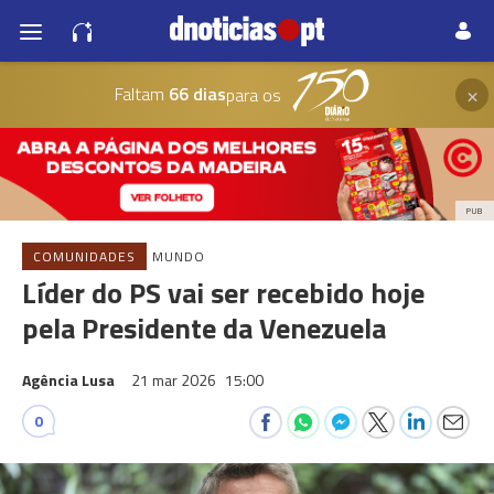
×
Faltam
66 dias
para os
PUB
COMUNIDADES
MUNDO
Líder do PS vai ser recebido hoje
pela Presidente da Venezuela
Agência Lusa
21 mar 2026
15:00
0