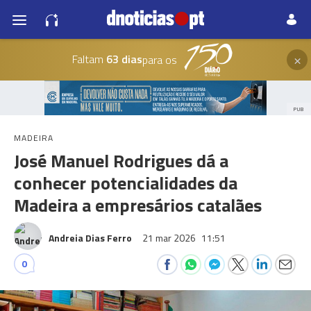
×
Faltam
63 dias
para os
PUB
MADEIRA
José Manuel Rodrigues dá a
conhecer potencialidades da
Madeira a empresários catalães
Andreia Dias Ferro
21 mar 2026
11:51
0