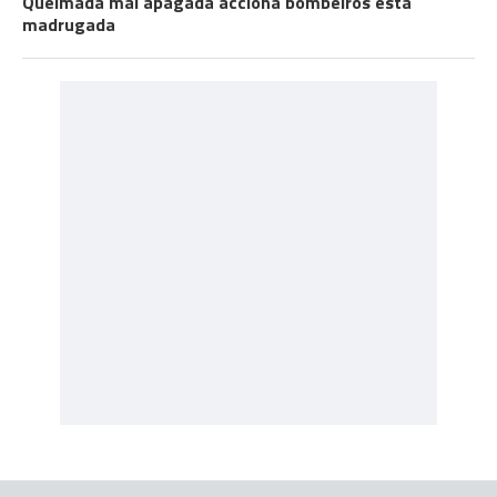
Queimada mal apagada acciona bombeiros esta
madrugada