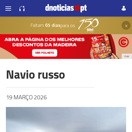
×
Faltam
65 dias
para os
PUB
Navio russo
19 MARÇO 2026