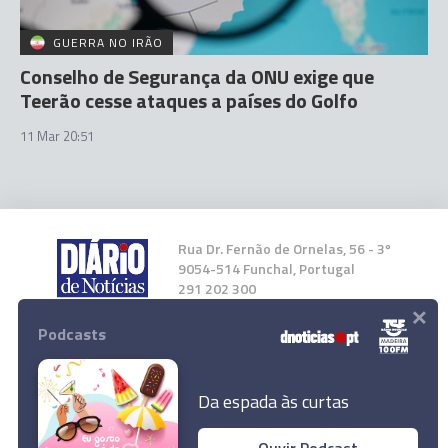
GUERRA NO IRÃO
Conselho de Segurança da ONU exige que
Teerão cesse ataques a países do Golfo
11 Mar 20:51
Rua Dr. Fernão de Ornelas, 56 - 3º
9054-514 Funchal, Portugal
291 202 300
×
Podcasts
Instale a nossa App
Da espada às curtas
Ouvir Podcast