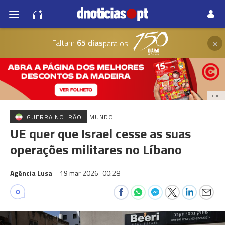
×
Faltam
65 dias
para os
PUB
GUERRA NO IRÃO
MUNDO
UE quer que Israel cesse as suas
operações militares no Líbano
Agência Lusa
19 mar 2026
00:28
0