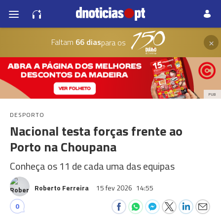
×
Faltam
66 dias
para os
PUB
DESPORTO
Nacional testa forças frente ao
Porto na Choupana
Conheça os 11 de cada uma das equipas
Roberto Ferreira
15 fev 2026
14:55
0