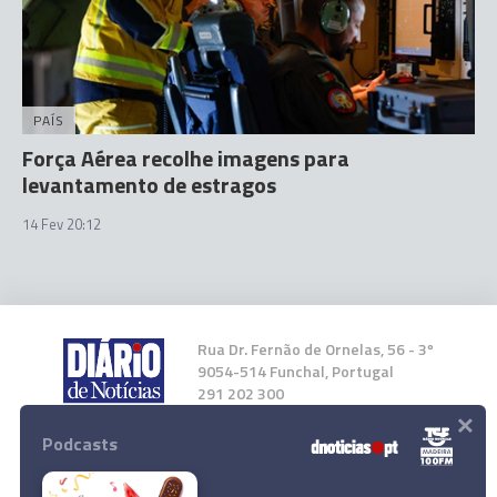
PAÍS
Força Aérea recolhe imagens para
levantamento de estragos
14 Fev 20:12
Rua Dr. Fernão de Ornelas, 56 - 3º
9054-514 Funchal, Portugal
291 202 300
×
Podcasts
Instale a nossa App