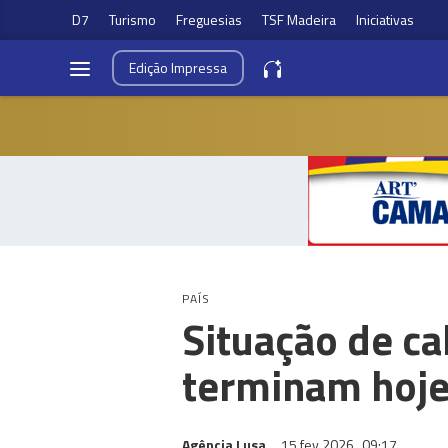
D7
Turismo
Freguesias
TSF Madeira
Iniciativas
Edição
Impressa
PAÍS
Situação de c
terminam hoj
Agência Lusa
15 fev 2026
09:17