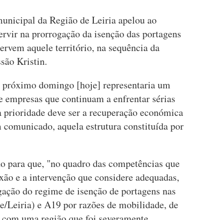
unicipal da Região de Leiria apelou ao
ervir na prorrogação da isenção das portagens
servem aquele território, na sequência da
são Kristin.
o próximo domingo [hoje] representaria um
e empresas que continuam a enfrentar sérias
a prioridade deve ser a recuperação económica
em comunicado, aquela estrutura constituída por
ado para que, "no quadro das competências que
exão e a intervenção que considere adequadas,
ogação do regime de isenção de portagens nas
/Leiria) e A19 por razões de mobilidade, de
a com uma região que foi severamente