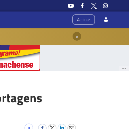
Assinar
×
PUB
ortagens
0