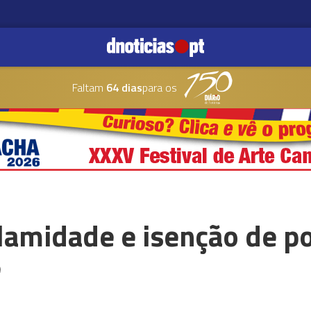
Faltam
64 dias
para os
alamidade e isenção de p
e