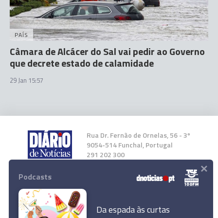
PAÍS
Câmara de Alcácer do Sal vai pedir ao Governo
que decrete estado de calamidade
29 Jan 15:57
Rua Dr. Fernão de Ornelas, 56 - 3º
9054-514 Funchal, Portugal
291 202 300
×
Podcasts
Instale a nossa App
Da espada às curtas