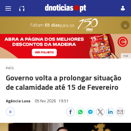
×
Faltam
65 dias
para os
PUB
PAÍS
Governo volta a prolongar situação
de calamidade até 15 de Fevereiro
Agência Lusa
05 fev 2026
19:51
0