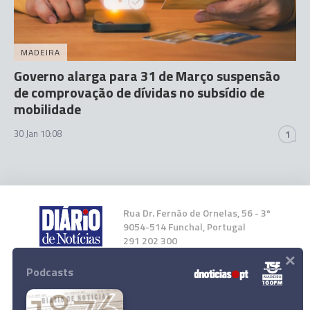
MADEIRA
Governo alarga para 31 de Março suspensão
de comprovação de dívidas no subsídio de
mobilidade
30 Jan 10:08
1
Rua Dr. Fernão de Ornelas, 56 - 3º
9054-514 Funchal, Portugal
291 202 300
×
Podcasts
Instale a nossa App