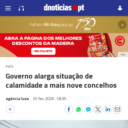
×
Faltam
66 dias
para os
PUB
PAÍS
Governo alarga situação de
calamidade a mais nove concelhos
agência lusa
01 fev 2026
18:35
0