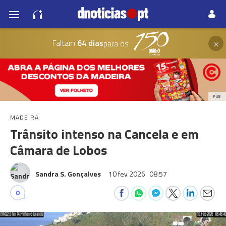
×
Faltam
64 dias
para os
PUB
MADEIRA
Trânsito intenso na Cancela e em
Câmara de Lobos
Sandra S. Gonçalves
10 fev 2026
08:57
0