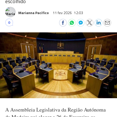
escolhido
Marianna Pacifico
11 fev 2026
12:03
0
A Assembleia Legislativa da Região Autónoma
da Madeira vai eleger a 26 de Fevereiro os