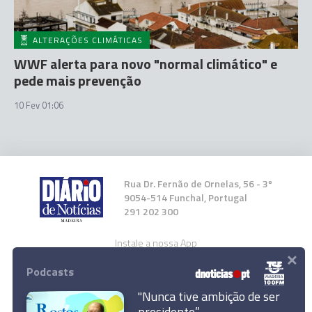
ALTERAÇÕES CLIMÁTICAS
WWF alerta para novo "normal climático" e
pede mais prevenção
10 Fev 01:06
Rua Dr. Fernão de Ornelas, 56 - 3º
9054-514 Funchal, Portugal
291 202 300
Instale a nossa App
×
Podcasts
"Nunca tive ambição de ser
presidente”