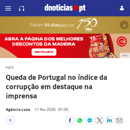
×
Faltam
64 dias
para os
PUB
PAÍS
Queda de Portugal no índice da
corrupção em destaque na
imprensa
Agência Lusa
11 fev 2026
07:30
0