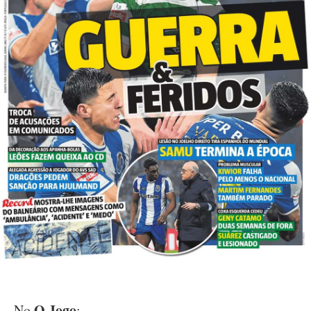
O Jogo
No
: