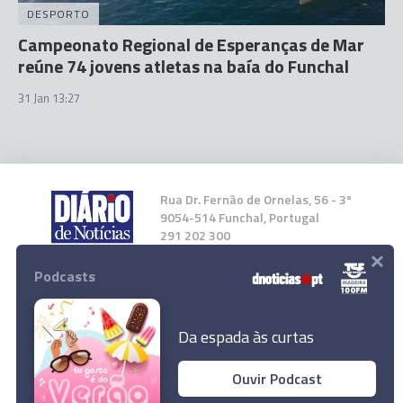
DESPORTO
Campeonato Regional de Esperanças de Mar
reúne 74 jovens atletas na baía do Funchal
31 Jan 13:27
Rua Dr. Fernão de Ornelas, 56 - 3º
9054-514 Funchal, Portugal
291 202 300
×
Podcasts
Instale a nossa App
Da espada às curtas
Ouvir Podcast
© 2026 Empresa Diário de Notícias, Lda.