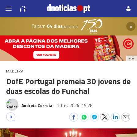
×
Faltam
64 dias
para os
PUB
MADEIRA
DofE Portugal premeia 30 jovens de
duas escolas do Funchal
Andreia Correia
10 fev 2026
19:28
0