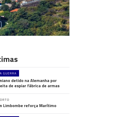
timas
A GUERRA
niano detido na Alemanha por
eita de espiar fábrica de armas
PORTO
n Limbombe reforça Marítimo