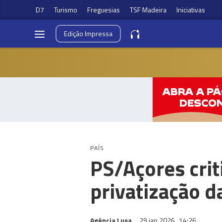
D7
Turismo
Freguesias
TSF Madeira
Iniciativas
Edição
Impressa
PAÍS
PS/Açores crit
privatização d
Agência Lusa
29 jan 2026
14:26