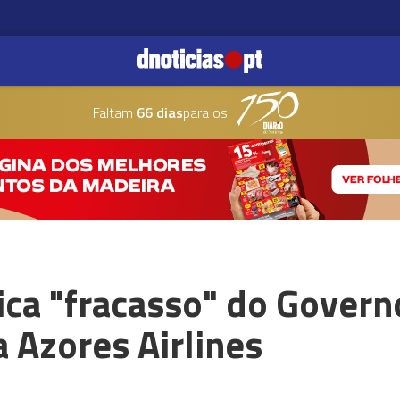
Faltam
66 dias
para os
ica "fracasso" do Govern
a Azores Airlines