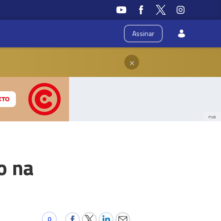
Assinar
×
PUB
o na
0