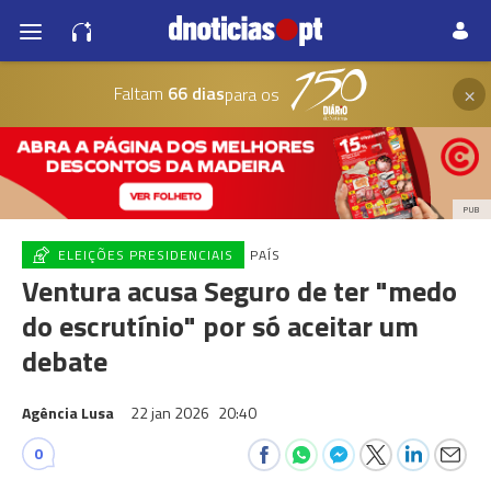
×
Faltam
66 dias
para os
PUB
ELEIÇÕES PRESIDENCIAIS
PAÍS
Ventura acusa Seguro de ter "medo
do escrutínio" por só aceitar um
debate
Agência Lusa
22 jan 2026
20:40
0