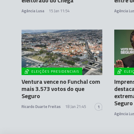
eleitorado do Chega
entre d
Agência Lusa
15 Jan 11:54
Agência Lu
ELEIÇÕES PRESIDENCIAIS
ELEI
Ventura vence no Funchal com
Imprens
mais 3.573 votos do que
destaca
Seguro
extrema
Seguro
Ricardo Duarte Freitas
18 Jan 21:45
1
Agência Lu