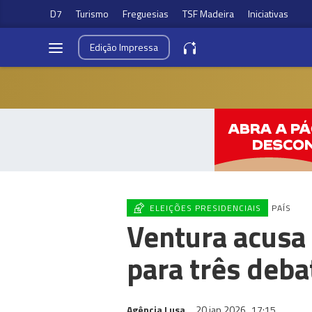
D7
Turismo
Freguesias
TSF Madeira
Iniciativas
Edição
Impressa
ELEIÇÕES PRESIDENCIAIS
PAÍS
Ventura acusa 
para três deba
Agência Lusa
20 jan 2026
17:15