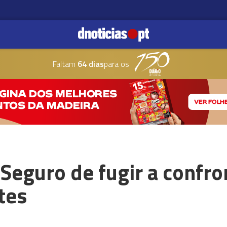
Faltam
64 dias
para os
Seguro de fugir a confro
tes