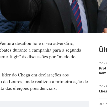
entura desafiou hoje o seu adversário,
Úl
debates durante a campanha para a segunda
querer fugir" às discussões por "medo do
MADE
Prot
bomb
m líder do Chega em declarações aos
o de Loures, onde realizou a primeira ação de
MADE
a das eleições presidenciais.
Cheg
DES