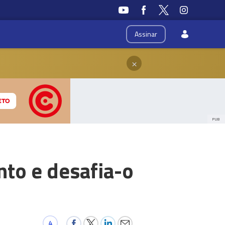
Assinar
×
PUB
nto e desafia-o
4