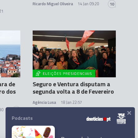
Ricardo Miguel Oliveira
14 Jan 09:20
10
21
ELEIÇÕES PRESIDENCIAIS
ara de
Seguro e Ventura disputam a
ro dos
segunda volta a 8 de Fevereiro
Agência Lusa
18 Jan 22:57
×
30
1
Podcasts