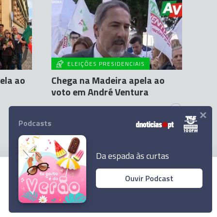
ELEIÇÕES PRESIDENCIAIS
ela ao
Chega na Madeira apela ao
voto em André Ventura
×
Agência Lusa
16 Jan 09:19
4
Podcasts
Da espada às curtas
Ouvir Podcast
© 2026 Empresa Diário de Notícias, Lda.
Todos os direitos reservados.