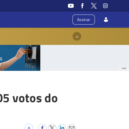
Assinar
×
PUB
05 votos do
0