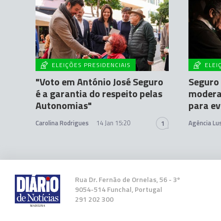
ELEIÇÕES PRESIDENCIAIS
ELEI
"Voto em António José Seguro
Seguro 
é a garantia do respeito pelas
modera
Autonomias"
para ev
Carolina Rodrigues
14 Jan 15:20
Agência Lu
1
Rua Dr. Fernão de Ornelas, 56 - 3º
9054-514 Funchal, Portugal
291 202 300