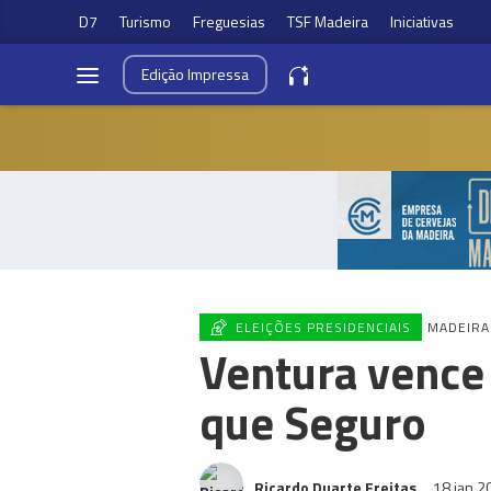
D7
Turismo
Freguesias
TSF Madeira
Iniciativas
Edição
Impressa
ELEIÇÕES PRESIDENCIAIS
MADEIRA
Ventura vence
que Seguro
Ricardo Duarte Freitas
18 jan 