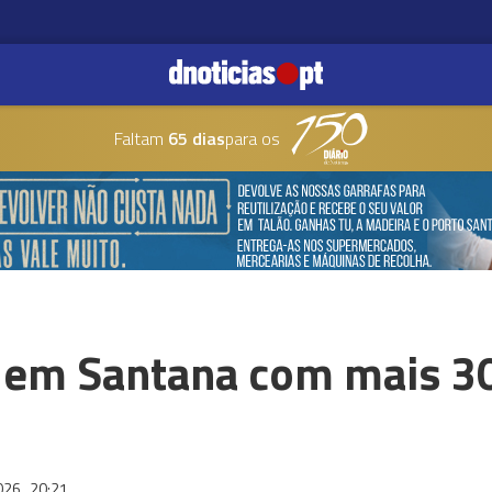
Faltam
65 dias
para os
 em Santana com mais 3
2026
20:21