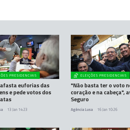
ÇÕES PRESIDENCIAIS
ELEIÇÕES PRESIDENCIAIS
afasta euforias das
"Não basta ter o voto n
ns e pede votos dos
coração e na cabeça", a
atas
Seguro
sa
13 Jan 14:23
Agência Lusa
16 Jan 10:26