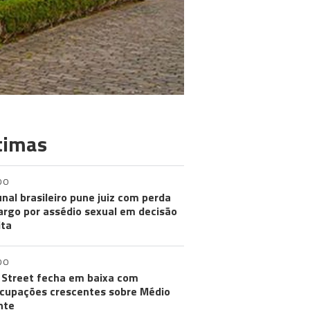
timas
DO
unal brasileiro pune juiz com perda
argo por assédio sexual em decisão
ita
DO
 Street fecha em baixa com
cupações crescentes sobre Médio
nte