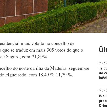
residencial mais votado no concelho de
Úl
 que se traduz em mais 305 votos do que o
osé Seguro, com 21,89%.
MUN
oncelho do norte da ilha da Madeira, seguem-se
Trib
do c
de Figueiredo, com 18,49 % 11,79 %,
inéd
MUN
Wall
preo
Orie