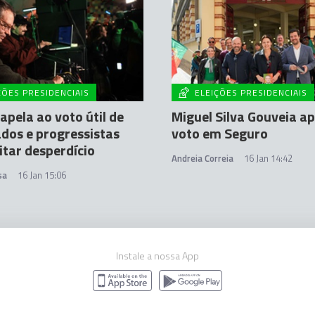
ÇÕES PRESIDENCIAIS
ELEIÇÕES PRESIDENCIAIS
apela ao voto útil de
Miguel Silva Gouveia ap
dos e progressistas
voto em Seguro
itar desperdício
Andreia Correia
16 Jan 14:42
sa
16 Jan 15:06
Instale a nossa App