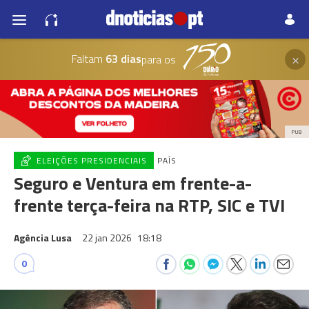
×
Faltam
63 dias
para os
PUB
ELEIÇÕES PRESIDENCIAIS
PAÍS
Seguro e Ventura em frente-a-
frente terça-feira na RTP, SIC e TVI
Agência Lusa
22 jan 2026
18:18
0