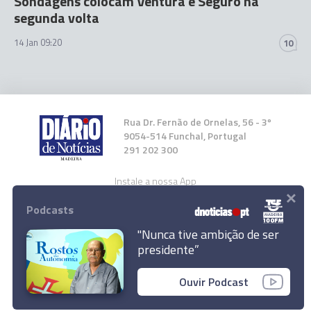
Sondagens colocam Ventura e Seguro na
segunda volta
14 Jan 09:20
10
Rua Dr. Fernão de Ornelas, 56 - 3º
9054-514 Funchal, Portugal
291 202 300
Instale a nossa App
×
Podcasts
"Nunca tive ambição de ser
presidente”
© 2026 Empresa Diário de Notícias, Lda.
Ouvir Podcast
Todos os direitos reservados.