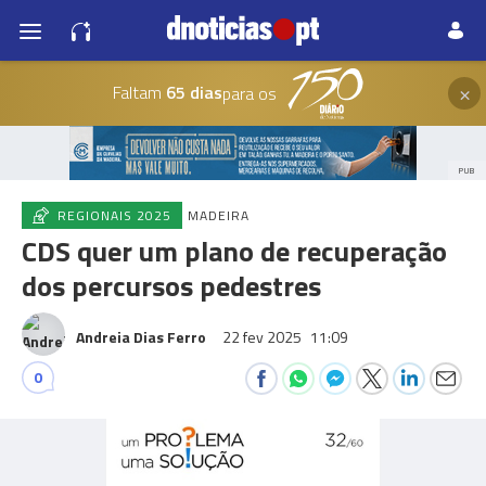
×
Faltam
65 dias
para os
PUB
REGIONAIS 2025
MADEIRA
CDS quer um plano de recuperação
dos percursos pedestres
Andreia Dias Ferro
22 fev 2025
11:09
0