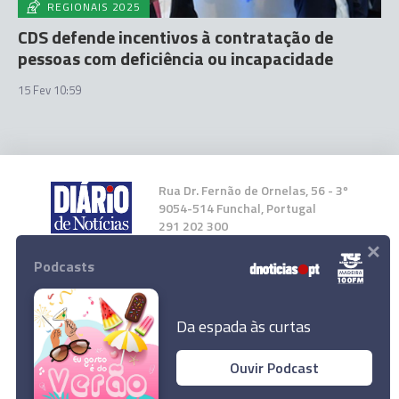
REGIONAIS 2025
CDS defende incentivos à contratação de
pessoas com deficiência ou incapacidade
15 Fev 10:59
Rua Dr. Fernão de Ornelas, 56 - 3º
9054-514 Funchal, Portugal
291 202 300
×
Podcasts
Instale a nossa App
Da espada às curtas
Ouvir Podcast
© 2025 Empresa Diário de Notícias, Lda.