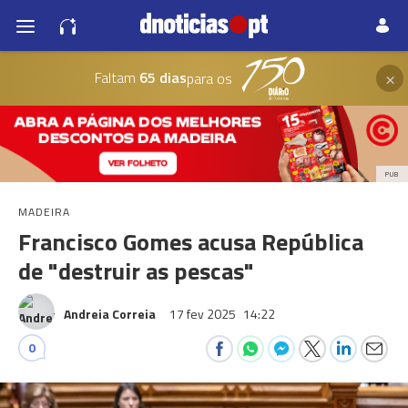
×
Faltam
65 dias
para os
PUB
MADEIRA
Francisco Gomes acusa República
de "destruir as pescas"
Andreia Correia
17 fev 2025
14:22
0