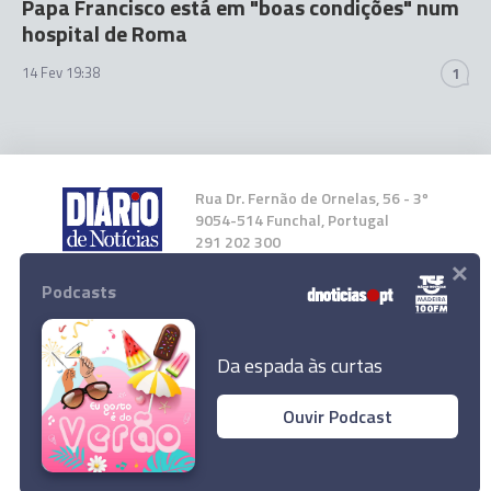
Papa Francisco está em "boas condições" num
hospital de Roma
14 Fev 19:38
1
Rua Dr. Fernão de Ornelas, 56 - 3º
9054-514 Funchal, Portugal
291 202 300
×
Podcasts
Instale a nossa App
Da espada às curtas
Ouvir Podcast
© 2025 Empresa Diário de Notícias, Lda.
Todos os direitos reservados.