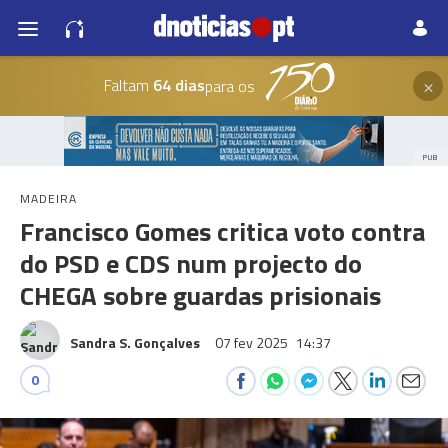
×
Faltam
64 dias
para os
PUB
MADEIRA
Francisco Gomes critica voto contra
do PSD e CDS num projecto do
CHEGA sobre guardas prisionais
Sandra S. Gonçalves
07 fev 2025
14:37
0