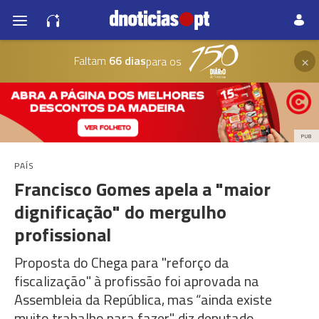
×
Faltam
66 dias
para os
PUB
PAÍS
Francisco Gomes apela a "maior
dignificação" do mergulho
profissional
Proposta do Chega para "reforço da
fiscalização" à profissão foi aprovada na
Assembleia da República, mas “ainda existe
muito trabalho para fazer", diz deputado