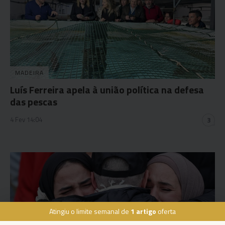
MADEIRA
Luís Ferreira apela à união política na defesa
das pescas
4 Fev 14:04
3
Atingiu o limite semanal de
1 artigo
oferta