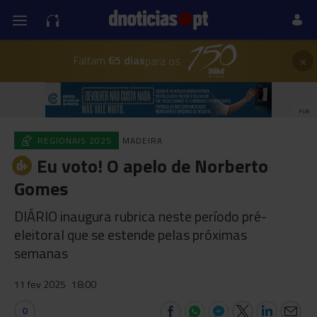
×
Faltam
65 dias
para os
PUB
REGIONAIS 2025
MADEIRA
Eu voto! O apelo de Norberto
Gomes
DIÁRIO inaugura rubrica neste período pré-
eleitoral que se estende pelas próximas
semanas
11 fev 2025
18:00
0