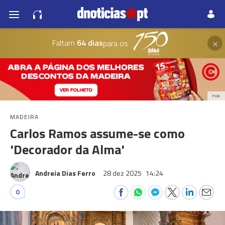
×
Faltam
64 dias
para os
PUB
MADEIRA
Carlos Ramos assume-se como
'Decorador da Alma'
Andreia Dias Ferro
28 dez 2025
14:24
0