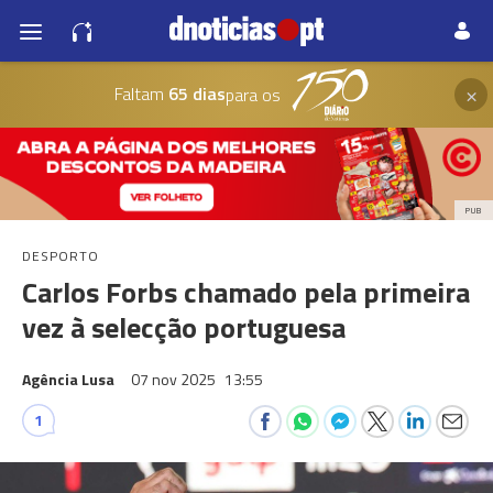
×
Faltam
65 dias
para os
PUB
DESPORTO
Carlos Forbs chamado pela primeira
vez à selecção portuguesa
Agência Lusa
07 nov 2025
13:55
1