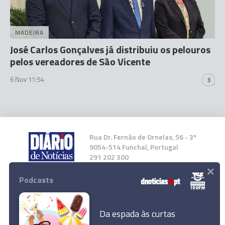
MADEIRA
José Carlos Gonçalves já distribuiu os pelouros
pelos vereadores de São Vicente
6 Nov 11:54
3
Rua Dr. Fernão de Ornelas, 56 - 3º
9054-514 Funchal, Portugal
291 202 300
×
Podcasts
Instale a nossa App
Da espada às curtas