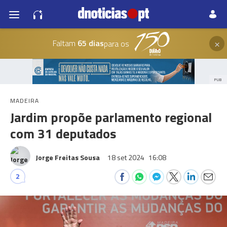
×
Faltam
65 dias
para os
PUB
MADEIRA
Jardim propõe parlamento regional
com 31 deputados
Jorge Freitas Sousa
18 set 2024
16:08
2