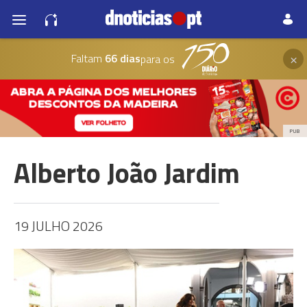
×
Faltam
66 dias
para os
PUB
Alberto João Jardim
19 JULHO 2026