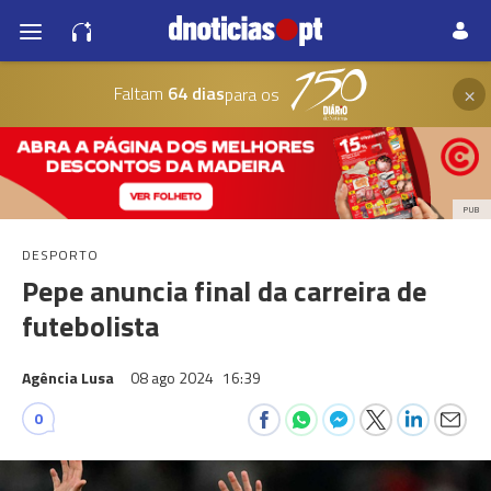
×
Faltam
64 dias
para os
PUB
DESPORTO
Pepe anuncia final da carreira de
futebolista
Agência Lusa
08 ago 2024
16:39
0