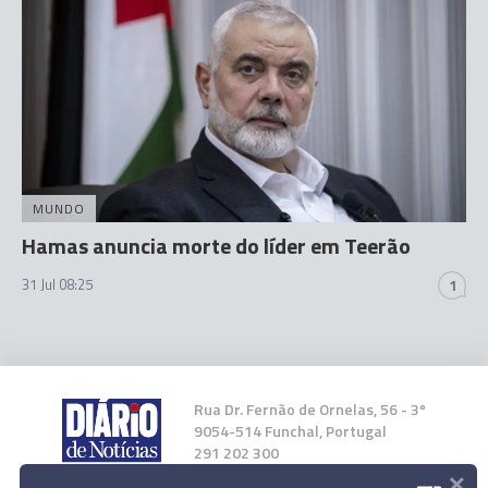
MUNDO
Hamas anuncia morte do líder em Teerão
31 Jul 08:25
1
Rua Dr. Fernão de Ornelas, 56 - 3º
9054-514 Funchal, Portugal
291 202 300
×