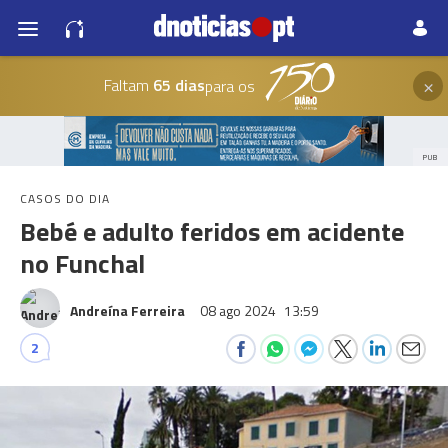
×
Faltam
65 dias
para os
PUB
CASOS DO DIA
Bebé e adulto feridos em acidente
no Funchal
Andreína Ferreira
08 ago 2024
13:59
2