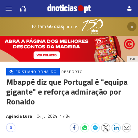
×
Faltam
66 dias
para os
PUB
CRISTIANO RONALDO
DESPORTO
Mbappé diz que Portugal é "equipa
gigante" e reforça admiração por
Ronaldo
Agência Lusa
04 jul 2024
17:34
0