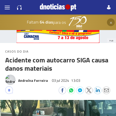
×
Faltam
64 dias
para os
PUB
CASOS DO DIA
Acidente com autocarro SIGA causa
danos materiais
Andreína Ferreira
03 jul 2024
13:03
8